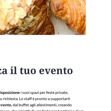
a il tuo evento
disposizione
i suoi spazi per feste private,
 richiesta. Lo staff è pronto a supportarti
’evento
, dal buffet agli allestimenti, creando
isura, che si tratti di una festa per bambini o di un