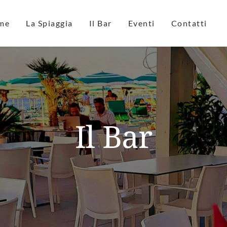
me
La Spiaggia
Il Bar
Eventi
Contatti
Il Bar