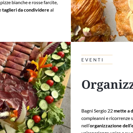
 pizze bianche e rosse farcite,
 e
taglieri da condividere
al
EVENTI
Organizz
Bagni Sergio 22
mette a 
compleanni e ricorrenze su
nell’
organizzazione dell
un’esperienza unica e su m